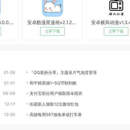
安卓动漫国追番v1.0.0.5绿化版
安卓酷漫星漫画v2.1.20绿化版
立即下载
立即下载
01-29
『QQ装扮分享』主题名片气泡背景等
01-01
和平精英抽1~5Q币秒到账
08-09
支付宝部分用户领取雨伞雨衣
12-17
街霸新人领取12元微信红包
12-20
高德每周567抽免单或打车券