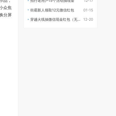
作品，
招行老用户15个活动抽现金
12-17
小众焦
街霸新人领取12元微信红包
01-15
换分屏
穿越火线抽微信现金红包（无需登录）
12-20