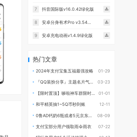
7
抖音国际版v16.0.42绿化版
8
安卓分身有术Pro v3.54破解版
9
安卓充电动画v1.4.9绿化版
热门文章
2024年支付宝集五福最强攻略
01-29
『QQ装扮分享』主题名片气泡背景等
03-23
【限时置顶】哆啦神车群限时开放中！
01-01
和平精英抽1~5Q币秒到账
12-11
0鲁AD钙奶6瓶或者5元京东e卡
08-09
支付宝部分用户领取雨伞雨衣
07-22