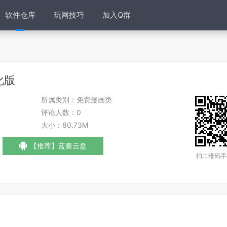
软件仓库
玩网技巧
加入Q群
化版
所属类别：
免费漫画类
评论人数：
0
大小：
80.73M
【推荐】蓝奏云盘
扫二维码手