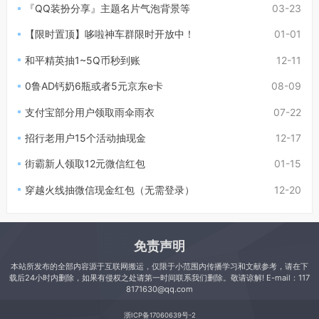
『QQ装扮分享』主题名片气泡背景等
03-23
【限时置顶】哆啦神车群限时开放中！
01-01
和平精英抽1~5Q币秒到账
12-11
0鲁AD钙奶6瓶或者5元京东e卡
08-09
支付宝部分用户领取雨伞雨衣
07-22
招行老用户15个活动抽现金
12-17
街霸新人领取12元微信红包
01-15
穿越火线抽微信现金红包（无需登录）
12-20
免责声明
本站所发布的全部内容源于互联网搬运，仅限于小范围内传播学习和文献参考，请在下
载后24小时内删除，如果有侵权之处请第一时间联系我们删除。敬请谅解! E-mail：117
8171630@qq.com
浙ICP备17060639号-2