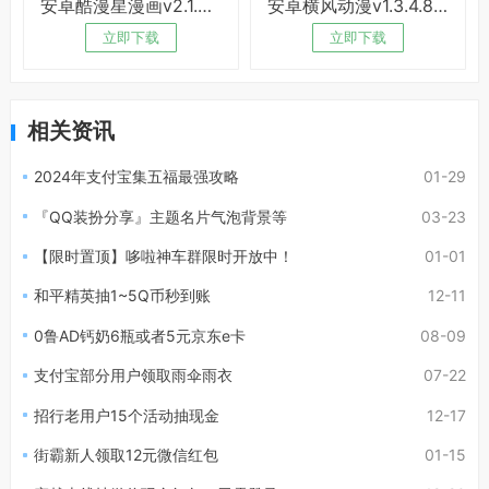
安卓酷漫星漫画v2.1.20绿化版
安卓横风动漫v1.3.4.8绿化版
立即下载
立即下载
相关资讯
2024年支付宝集五福最强攻略
01-29
『QQ装扮分享』主题名片气泡背景等
03-23
【限时置顶】哆啦神车群限时开放中！
01-01
和平精英抽1~5Q币秒到账
12-11
0鲁AD钙奶6瓶或者5元京东e卡
08-09
支付宝部分用户领取雨伞雨衣
07-22
招行老用户15个活动抽现金
12-17
街霸新人领取12元微信红包
01-15