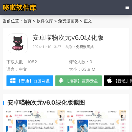
当前位置：
首页
>
软件仓库
>
免费漫画类
> 正文
安卓喵物次元v6.0绿化版
2024-11-19 13:27
类别：
免费漫画类
下载人数：
1082
评论人数：
0
语言：
中文
大小：
63.9 M
【普通】百度网盘
【推荐】蓝奏云盘
【普通】
安卓喵物次元v6.0绿化版截图