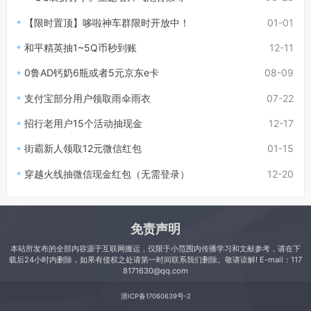
【限时置顶】哆啦神车群限时开放中！
01-01
和平精英抽1~5Q币秒到账
12-11
0鲁AD钙奶6瓶或者5元京东e卡
08-09
支付宝部分用户领取雨伞雨衣
07-22
招行老用户15个活动抽现金
12-17
街霸新人领取12元微信红包
01-15
穿越火线抽微信现金红包（无需登录）
12-20
免责声明
本站所发布的全部内容源于互联网搬运，仅限于小范围内传播学习和文献参考，请在下
载后24小时内删除，如果有侵权之处请第一时间联系我们删除。敬请谅解! E-mail：117
8171630@qq.com
浙ICP备17060639号-2