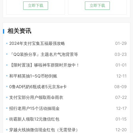
立即下载
立即下载
相关资讯
2024年支付宝集五福最强攻略
01-29
『QQ装扮分享』主题名片气泡背景等
03-23
【限时置顶】哆啦神车群限时开放中！
01-01
和平精英抽1~5Q币秒到账
12-11
0鲁AD钙奶6瓶或者5元京东e卡
08-09
支付宝部分用户领取雨伞雨衣
07-22
招行老用户15个活动抽现金
12-17
街霸新人领取12元微信红包
01-15
穿越火线抽微信现金红包（无需登录）
12-20