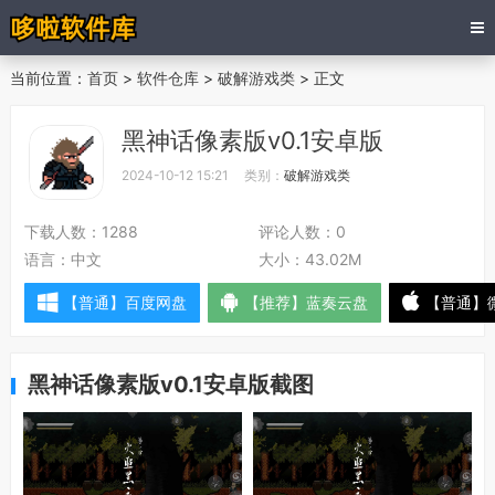
当前位置：
首页
>
软件仓库
>
破解游戏类
> 正文
黑神话像素版v0.1安卓版
2024-10-12 15:21
类别：
破解游戏类
下载人数：
1288
评论人数：
0
语言：
中文
大小：
43.02M
【普通】百度网盘
【推荐】蓝奏云盘
【普通】
黑神话像素版v0.1安卓版截图