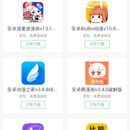
安卓漫畫迷漫画v1.3.1绿化版
安卓BiuBiu动漫v1.0.9绿化版
类型：免费漫画类
类型：免费漫画类
立即下载
立即下载
安卓动漫之家v3.8.8绿色版
安卓飒漫画v3.4.5破解版
类型：免费漫画类
类型：免费漫画类
立即下载
立即下载