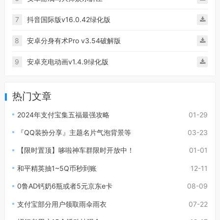
7
抖音国际版v16.0.42绿化版
8
安卓分身有术Pro v3.54破解版
9
安卓充电动画v1.4.9绿化版
热门文章
2024年支付宝集五福最强攻略
01-29
『QQ装扮分享』主题名片气泡背景等
03-23
【限时置顶】哆啦神车群限时开放中！
01-01
和平精英抽1~5Q币秒到账
12-11
0鲁AD钙奶6瓶或者5元京东e卡
08-09
支付宝部分用户领取雨伞雨衣
07-22