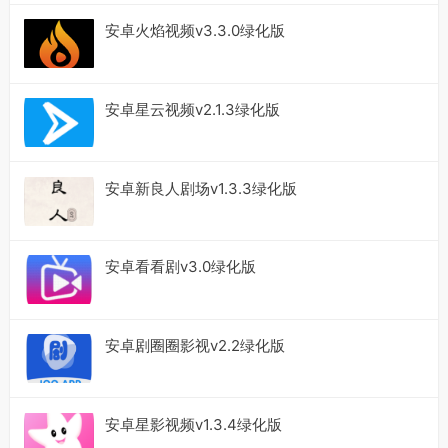
安卓火焰视频v3.3.0绿化版
安卓星云视频v2.1.3绿化版
安卓新良人剧场v1.3.3绿化版
安卓看看剧v3.0绿化版
安卓剧圈圈影视v2.2绿化版
安卓星影视频v1.3.4绿化版